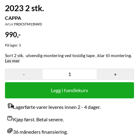
2023 2 stk.
CAPPA
Art.nr:
FRDCSTM13SWD
990,-
På lager
: 3
Sort 2 stk. utvendig montering ved tosidig tape , klar til montering.
Les mer
-
+
Legg i handlekurv
Lagerførte varer leveres innen 2 - 4 dager.
Kjøp først. Betal senere.
36 måneders finansiering.