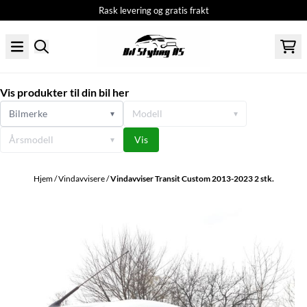
Rask levering og gratis frakt
Hopp til innhold
Vis produkter til din bil her
Bilmerke
Modell
▾
▾
Årsmodell
Vis
▾
Hjem
/
Vindavvisere
/
Vindavviser Transit Custom 2013-2023 2 stk.