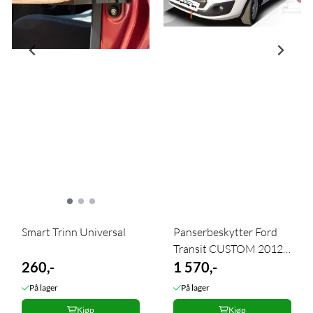
Smart Trinn Universal
Panserbeskytter Ford
Transit CUSTOM 2012-
260,-
2017
1 570,-
På lager
På lager
Kjøp
Kjøp