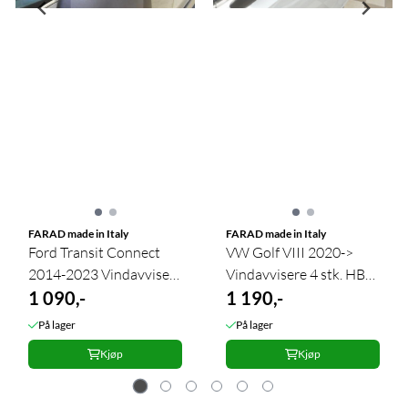
FARAD made in Italy
FARAD made in Italy
Ford Transit Connect
VW Golf VIII 2020->
2014-2023 Vindavvisere
Vindavvisere 4 stk. HB
2 stk. inchannel
1 090,-
in-channel
1 190,-
På lager
På lager
Kjøp
Kjøp