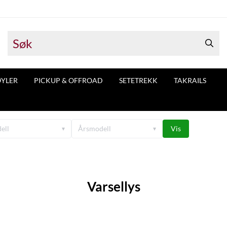
ØYLER
PICKUP & OFFROAD
SETETREKK
TAKRAILS
ell
Årsmodell
Vis
▾
▾
Varsellys