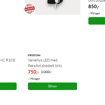
bolt,dobbe
850,-
På lager
FRISTOM
Varsellys LED med
fleksifot,dobbelt blitz
750,-
1 000,-
På lager
Kjøp