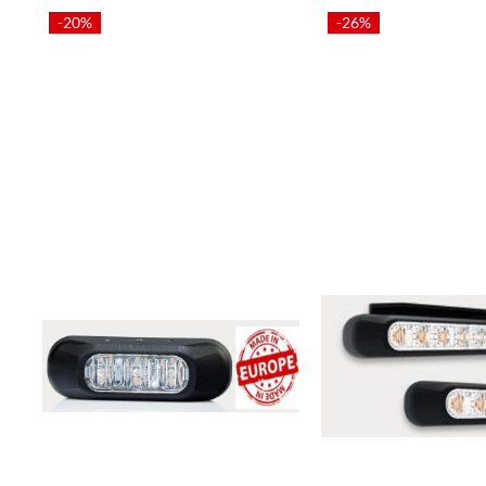
-20%
-26%