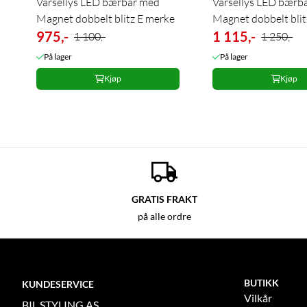
Varsellys LED bærbar med
Varsellys LED bærb
Magnet dobbelt blitz E merke
Magnet dobbelt blit
975,-
1 115,-
1 100,-
1 250,-
På lager
På lager
Kjøp
Kjøp
GRATIS FRAKT
på alle ordre
BUTIKK
KUNDESERVICE
Vilkår
BIL STYLING AS