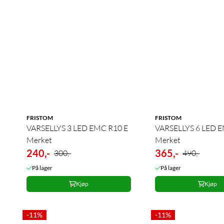
FRISTOM
FRISTOM
VARSELLYS 3 LED EMC R10 E
VARSELLYS 6 LED EMC R10 E
Merket
Merket
240,-
365,-
300,-
490,-
På lager
På lager
Kjøp
Kjøp
-11%
-11%