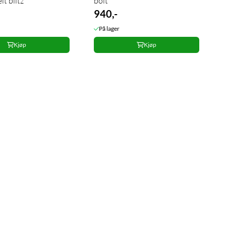
lt blitz
bolt
940,-
På lager
Kjøp
Kjøp