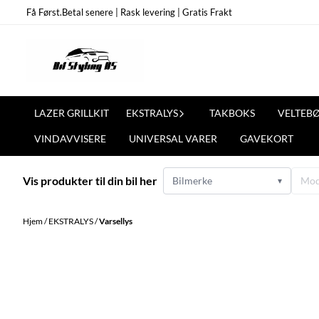
Hopp til innhold
Få Først.Betal senere | Rask levering | Gratis Frakt
LAZER GRILLKIT
EKSTRALYS
TAKBOKS
VELTEB
VINDAVVISERE
UNIVERSAL VARER
GAVEKORT
Vis produkter til din bil her
Bilmerke
Mod
▾
Hjem
/
EKSTRALYS
/
Varsellys