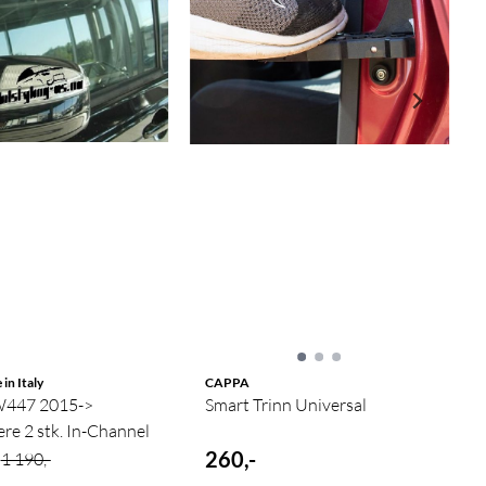
n Italy
CAPPA
W447 2015->
Smart Trinn Universal
re 2 stk. In-Channel
260,-
1 190,-