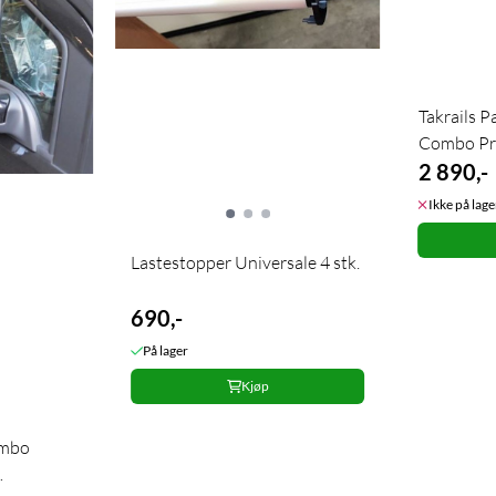
Takrails P
Combo Pr
Sort L2
2 890,-
Ikke på lage
Lastestopper Universale 4 stk.
690,-
På lager
Kjøp
ombo