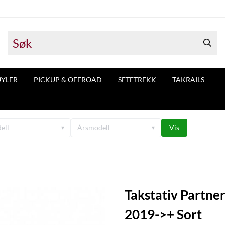
ØYLER
PICKUP & OFFROAD
SETETREKK
TAKRAILS
ell
Årsmodell
Vis
▾
▾
Takstativ Partne
2019->+ Sort