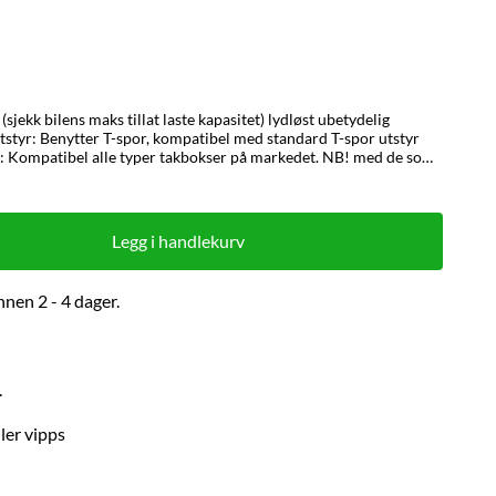
lens maks tillat laste kapasitet) lydløst ubetydelig
 med originale rails og vår rails .
Legg i handlekurv
nnen 2 - 4 dager.
.
ller vipps