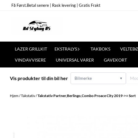
Hopp til innhold
Få Først.Betal senere | Rask levering | Gratis Frakt
LAZER GRILLKIT
EKSTRALYS
TAKBOKS
VELTEB
VINDAVVISERE
UNIVERSAL VARER
GAVEKORT
Vis produkter til din bil her
Bilmerke
Mod
▾
Hjem
/
Takstativ
/
Takstativ Partner,Berlingo,Combo Proace City 2019->+ Sort