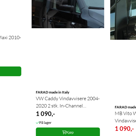
Maxi 2010-
FARAD made in Italy
VW Caddy Vindavvisere 2004-
2020 2 stk. In-Channel
FARAD made i
montering
1 090,-
MB Vito 
Vindavvise
På lager
1 090,-
Kjøp