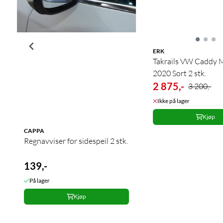
ERK
Takrails VW Caddy 
2020 Sort 2 stk.
2 875,-
3 200,-
Ikke på lager
Kjøp
CAPPA
Regnavviser for sidespeil 2 stk.
139,-
På lager
Kjøp