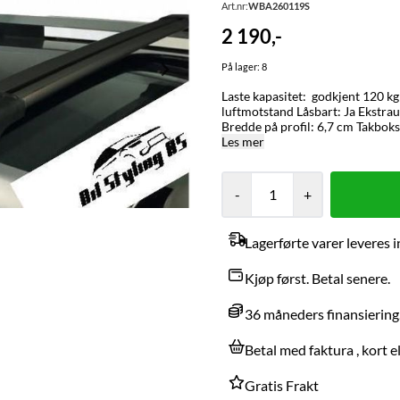
Art.nr:
WBA260119S
2 190,-
På lager
: 8
Laste kapasitet: godkjent 120 kg (sjekk bi
luftmotstand Låsbart: Ja Ekstrautstyr: Benytter T-spor, kompatibel med standard T-spor utstyr
Bredde på profil: 6,7 cm Takboks: Kompatibel alle typer takbokser på markedet. NB! med de som
har hull gjennom ,må sjekkes om diameter stor nok. passer
Les mer
PAKKE PRIS 2 stk.
-
+
Lagerførte varer leveres i
Kjøp først. Betal senere.
36 måneders finansiering
Betal med faktura , kort e
Gratis Frakt