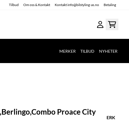
Tilbud
Om oss & Kontakt
Kontakt info@bilstyling-as.no
Betaling
MERKER
TILBUD
NYHETER
r,Berlingo,Combo Proace City
ERK