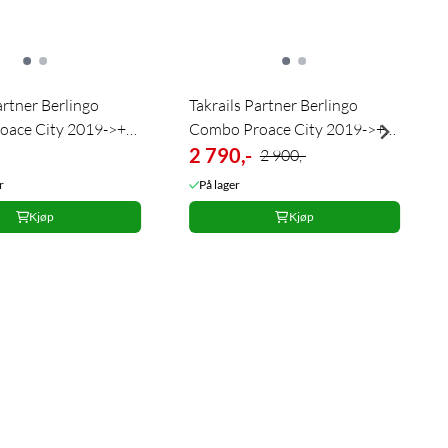
artner Berlingo
Takrails Partner Berlingo
oace City 2019->+
Combo Proace City 2019->+
Sort L1
2 790,-
2 900,-
r
På lager
Kjøp
Kjøp