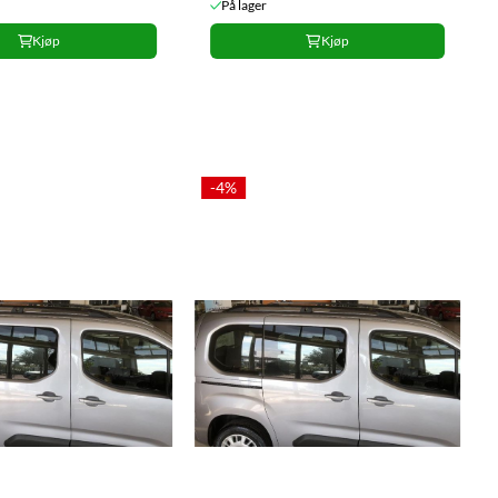
På lager
Kjøp
Kjøp
-4%