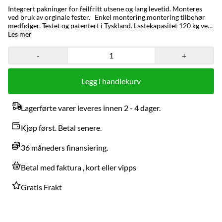
Integrert pakninger for feilfritt utsene og lang levetid. Monteres
ved bruk av orginale fester. Enkel montering,montering tilbehør
medfølger. Testet og patentert i Tyskland. Lastekapasitet 120 kg ved
brukt av 2 stativer. Takstativ som passer til rails tilgjengelig på lager.
Les mer
Crown serie fra Turtle .
-
+
Legg i handlekurv
Lagerførte varer leveres innen 2 - 4 dager.
Kjøp først. Betal senere.
36 måneders finansiering.
Betal med faktura , kort eller vipps
Gratis Frakt