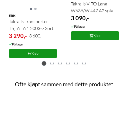
Takrails VITO Lang
W639/W 447 A2 sølv
ERK
3 090,-
Takrails Transporter
På lager
T5,T6 T6.1 2003-> Sort
L2 Crown
3 290,-
3 600,-
Kjøp
På lager
Kjøp
Ofte kjøpt sammen med dette produktet