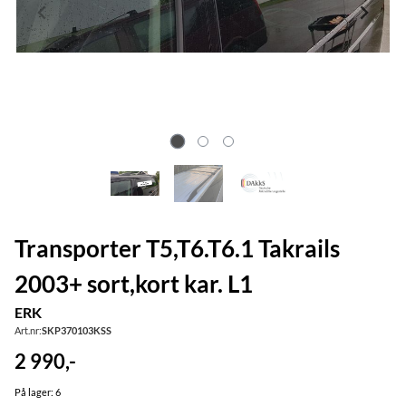
Transporter T5,T6.T6.1 Takrails
2003+ sort,kort kar. L1
ERK
Art.nr:
SKP370103KSS
2 990,-
På lager
: 6