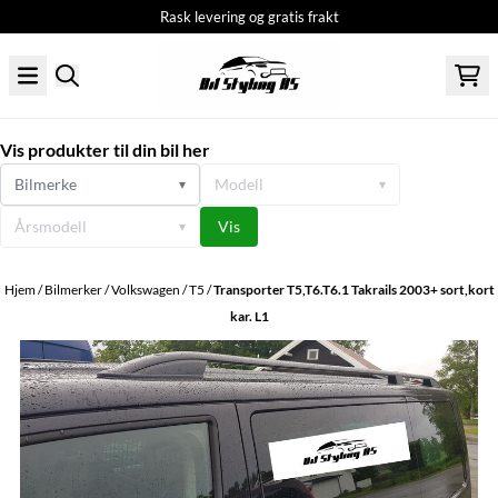
Rask levering og gratis frakt
Hopp til innhold
Vis produkter til din bil her
Bilmerke
Modell
▾
▾
Årsmodell
Vis
▾
Hjem
/
Bilmerker
/
Volkswagen
/
T5
/
Transporter T5,T6.T6.1 Takrails 2003+ sort,kort
kar. L1