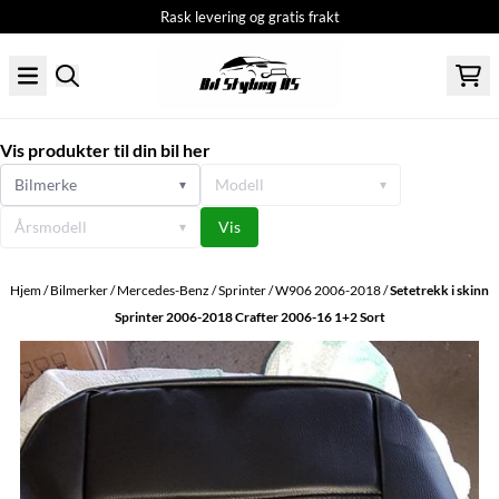
Rask levering og gratis frakt
Hopp til innhold
Vis produkter til din bil her
Bilmerke
Modell
▾
▾
Årsmodell
Vis
▾
Hjem
/
Bilmerker
/
Mercedes-Benz
/
Sprinter
/
W906 2006-2018
/
Setetrekk i skinn
Sprinter 2006-2018 Crafter 2006-16 1+2 Sort