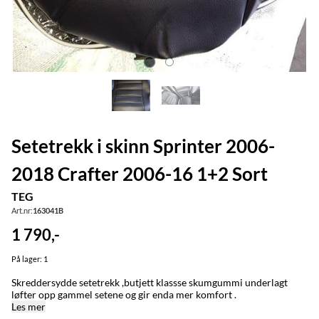
Setetrekk i skinn Sprinter 2006-
2018 Crafter 2006-16 1+2 Sort
TEG
Art.nr:
163041B
1 790,-
På lager
: 1
Skreddersydde setetrekk ,butjett klassse skumgummi underlagt
løfter opp gammel setene og gir enda mer komfort .
Les mer