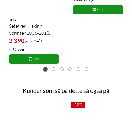
Ikke på lager
Kjøp
TEG
Setetrekk i skinn
Sprinter 2006-2018
Crafter 2006-16 1+2
2 390,-
2 640,-
Sort
På lager
Kjøp
Kunder som så på dette så også på
-12%