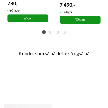
780,-
2017 Sort
7 490,-
På lager
På lager
Kjøp
Kjøp
Kunder som så på dette så også på