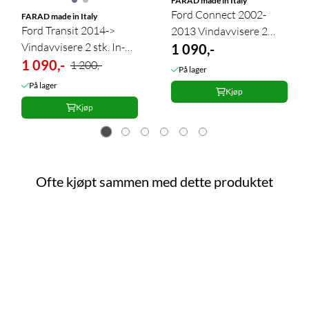
FARAD made in Italy
Ford Connect 2002-
FARAD made in Italy
Ford Transit 2014->
2013 Vindavvisere 2
Vindavvisere 2 stk. In-
stk.In-Chann
1 090,-
Channel
1 090,-
1 200,-
På lager
På lager
Kjøp
Kjøp
Ofte kjøpt sammen med dette produktet