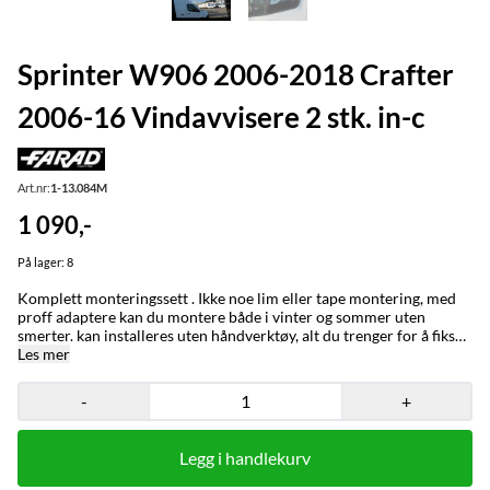
Sprinter W906 2006-2018 Crafter
2006-16 Vindavvisere 2 stk. in-c
Art.nr:
1-13.084M
1 090,-
På lager
: 8
Komplett monteringssett . Ikke noe lim eller tape montering, med
proff adaptere kan du montere både i vinter og sommer uten
smerter. kan installeres uten håndverktøy, alt du trenger for å fikse
dem på bilen er inkludert i esken.
Les mer
-
+
Legg i handlekurv