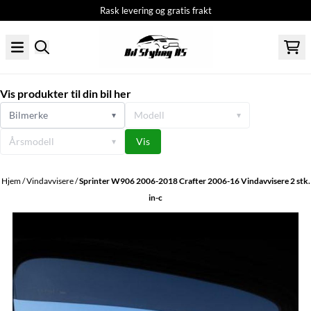
Rask levering og gratis frakt
Hopp til innhold
Vis produkter til din bil her
Bilmerke
Modell
▾
▾
Årsmodell
Vis
▾
Hjem
/
Vindavvisere
/
Sprinter W906 2006-2018 Crafter 2006-16 Vindavvisere 2 stk.
in-c