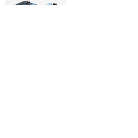
Antec
Antec Lyktefester 60mm
Sort 1 stk.
370,-
På lager