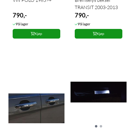
VW POLO 1985>+
Bremselys deksel
TRANSIT 2003-2013
790,-
790,-
På lager
På lager
Kjøp
Kjøp