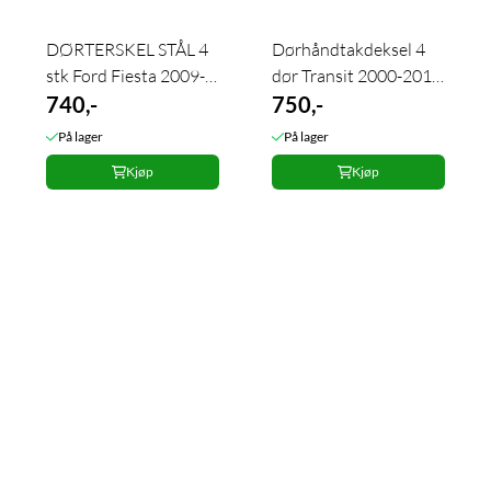
DØRTERSKEL STÅL 4
Dørhåndtakdeksel 4
stk Ford Fiesta 2009-
dør Transit 2000-2013
2017
740,-
stål
750,-
På lager
På lager
Kjøp
Kjøp