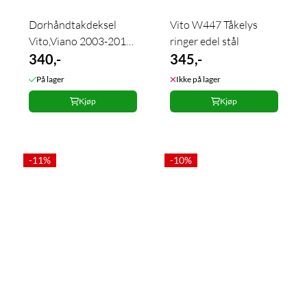
Dørhåndtakdeksel
Vito W447 Tåkelys
Vito,Viano 2003-2010
ringer edel stål
bakdør
340,-
345,-
På lager
Ikke på lager
Kjøp
Kjøp
-11%
-10%