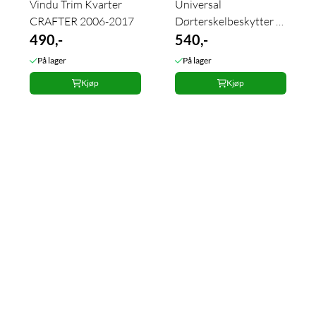
Vindu Trim Kvarter
Universal
CRAFTER 2006-2017
Dørterskelbeskytter 4
490,-
stk.
540,-
På lager
På lager
Kjøp
Kjøp