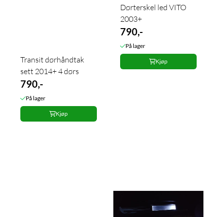
Dørterskel led VITO
2003+
790,-
På lager
Transit dørhåndtak
Kjøp
sett 2014+ 4 dørs
790,-
På lager
Kjøp