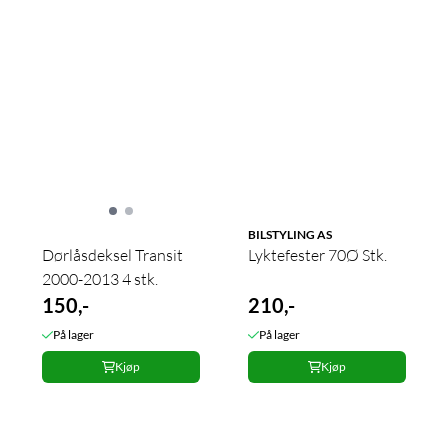
BILSTYLING AS
Dørlåsdeksel Transit
Lyktefester 70Ø Stk.
2000-2013 4 stk.
150,-
210,-
På lager
På lager
Kjøp
Kjøp