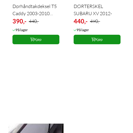
Dørhåndtakdeksel T5
DØRTERSKEL
Caddy 2003-2010
SUBARU XV 2012-
bakdør singel
390,-
440,-
440,-
490,-
På lager
På lager
Kjøp
Kjøp