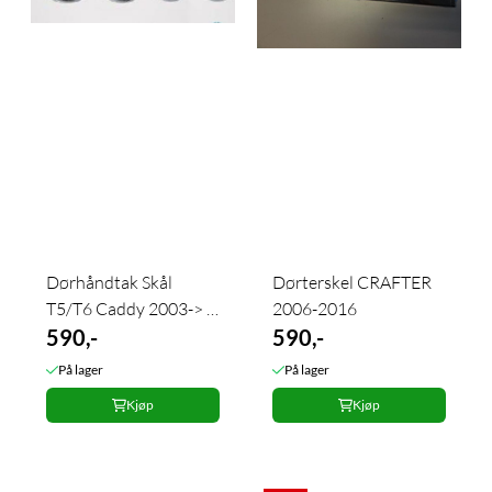
Dørhåndtak Skål
Dørterskel CRAFTER
T5/T6 Caddy 2003-> 4
2006-2016
stk.
590,-
590,-
På lager
På lager
Kjøp
Kjøp