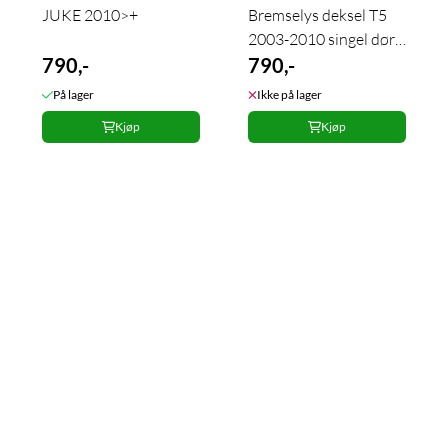
JUKE 2010>+
Bremselys deksel T5
2003-2010 singel dør
790,-
bak
790,-
På lager
Ikke på lager
Kjøp
Kjøp