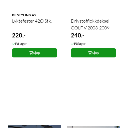
BILSTYLING AS
Lyktefester 42Ø Stk.
Drivstofflokkdeksel
GOLF V 2003-2009
220,-
240,-
På lager
På lager
Kjøp
Kjøp