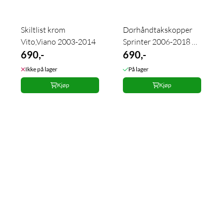
Skiltlist krom
Dørhåndtakskopper
Vito,Viano 2003-2014
Sprinter 2006-2018 4
690,-
stk.
690,-
Ikke på lager
På lager
Kjøp
Kjøp