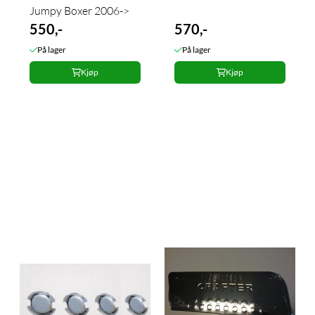
Jumpy Boxer 2006->
550,-
570,-
På lager
På lager
Kjøp
Kjøp