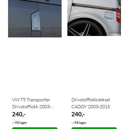
VW T5 Transporter
Drivstofflokkdeksel
Drivstofflokk 2003-
CADDY 2003-2015
2015
240,-
240,-
På lager
På lager