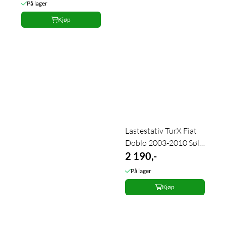
På lager
Kjøp
Lastestativ TurX Fiat
Doblo 2003-2010 Sølv
2 stk.
2 190,-
På lager
Kjøp