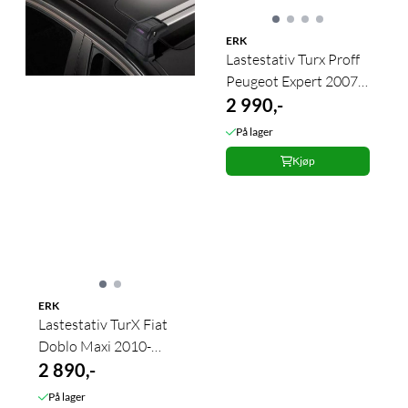
ERK
Lastestativ Turx Proff
Peugeot Expert 2007-
2015 3 stk. Sølv
2 990,-
På lager
Kjøp
ERK
Lastestativ TurX Fiat
Doblo Maxi 2010-
2018 3 stk.
2 890,-
På lager