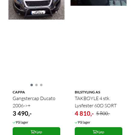
CAPPA
BILSTYLING AS
Gangstercap Ducato
TAKBØYLE 4 stk.
2006->+
Lysfester 60Ø SORT
3 490,-
4 810,-
5 800,-
På lager
På lager
Kjøp
Kjøp