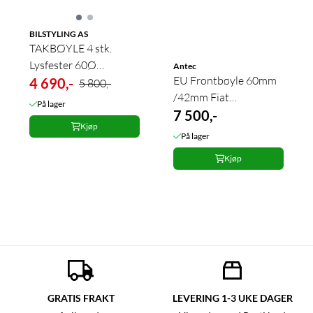
BILSTYLING AS
TAKBØYLE 4 stk.
Lysfester 60Ø
Antec
EU Frontbøyle 60mm
høyglanspolert
4 690,-
5 800,-
/42mm Fiat
På lager
Ducato/Boxer/Jumper
7 500,-
Kjøp
2014+
På lager
Kjøp
GRATIS FRAKT
LEVERING 1-3 UKE DAGER