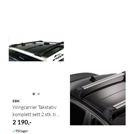
ERK
Wingcarrier Takstativ
komplett sett 2 stk. til
åpen rails sort
2 190,-
På lager