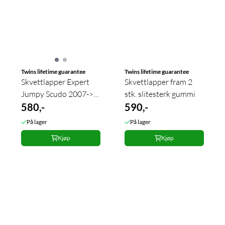
Twins lifetime guarantee
Twins lifetime guarantee
Skvettlapper Expert
Skvettlapper fram 2
Jumpy Scudo 2007->+
stk. slitesterk gummi
Foran 2 stk.
580,-
590,-
På lager
På lager
Kjøp
Kjøp