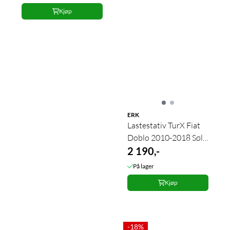
Kjøp
ERK
Lastestativ TurX Fiat
Doblo 2010-2018 Sølv
2 stk.
2 190,-
På lager
Kjøp
-18%