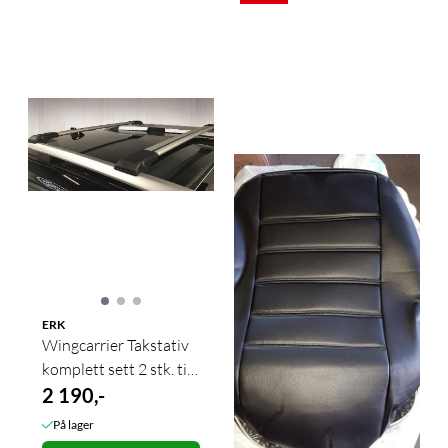
ERK
Wingcarrier Takstativ
komplett sett 2 stk. til
åpen rails sølv
2 190,-
På lager