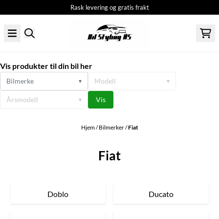
Rask levering og gratis frakt
Hopp til innhold
Vis produkter til din bil her
Bilmerke
Modell
▾
▾
Årsmodell
Vis
▾
Hjem
/
Bilmerker
/
Fiat
Fiat
Doblo
Ducato