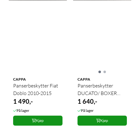
CAPPA
CAPPA
Panserbeskytter Fiat
Panserbeskytter
Doblo 2010-2015
DUCATO/ BOXER
1 490,-
2015->
1 640,-
På lager
På lager
Kjøp
Kjøp