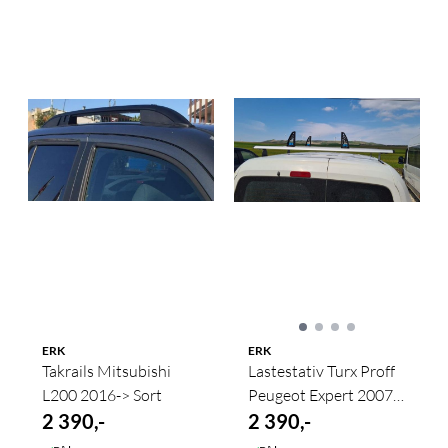
ERK
ERK
Takrails Mitsubishi
Lastestativ Turx Proff
L200 2016-> Sort
Peugeot Expert 2007-
2 390,-
2015 2 stk. Sølv
2 390,-