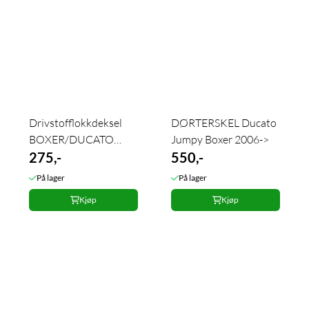
Drivstofflokkdeksel
DØRTERSKEL Ducato
BOXER/DUCATO
Jumpy Boxer 2006->
2006-
275,-
550,-
På lager
På lager
Kjøp
Kjøp