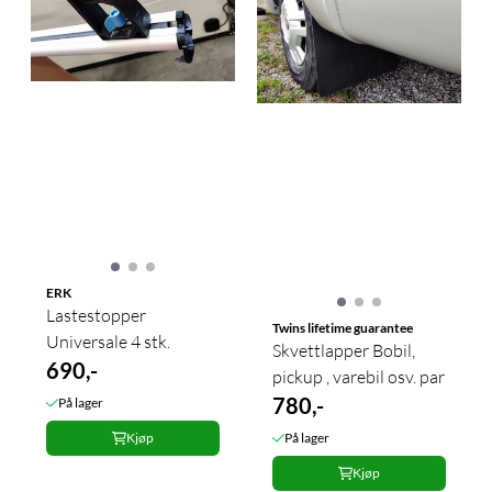
ERK
Lastestopper
Twins lifetime guarantee
Universale 4 stk.
Skvettlapper Bobil,
690,-
pickup , varebil osv. par
780,-
På lager
Kjøp
På lager
Kjøp