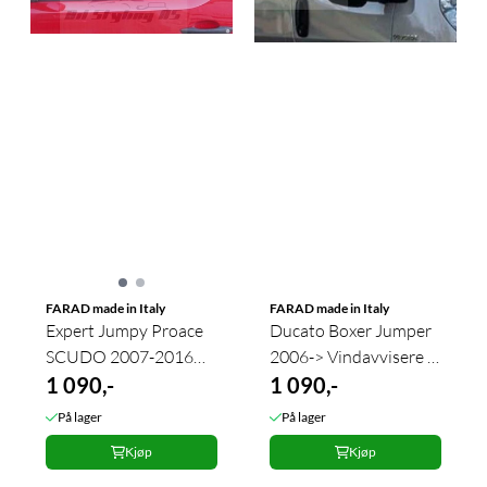
FARAD made in Italy
FARAD made in Italy
Expert Jumpy Proace
Ducato Boxer Jumper
SCUDO 2007-2016
2006-> Vindavvisere 2
Vindavvisere In-
1 090,-
stk. In-Channel
1 090,-
Channel
På lager
På lager
Kjøp
Kjøp