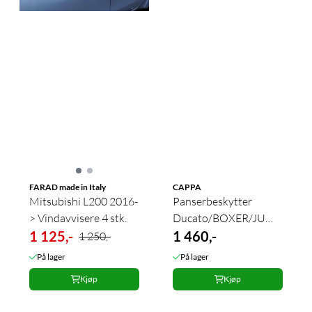
FARAD made in Italy
CAPPA
Mitsubishi L200 2016-
Panserbeskytter
> Vindavvisere 4 stk.
Ducato/BOXER/JUMPER
1 125,-
2006-2014
1 460,-
1 250,-
På lager
På lager
Kjøp
Kjøp