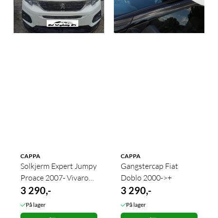
CAPPA
CAPPA
Solkjerm Expert Jumpy
Gangstercap Fiat
Proace 2007- Vivaro
Doblo 2000->+
2016->
3 290,-
3 290,-
På lager
På lager