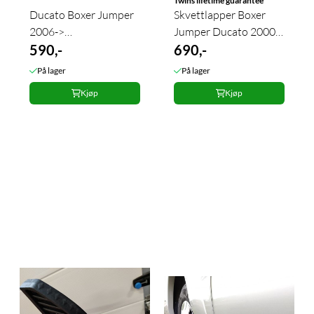
Twins lifetime guarantee
Ducato Boxer Jumper
Skvettlapper Boxer
2006->
Jumper Ducato 2000-
Dørterskelbeskyttere
590,-
>+ bak 2 stk.
690,-
2 stk.
På lager
På lager
Kjøp
Kjøp